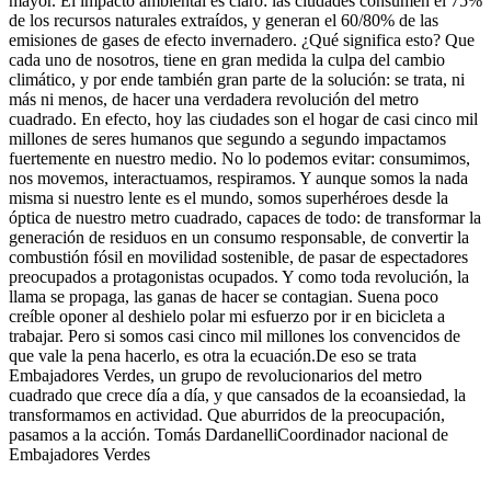
mayor. El impacto ambiental es claro: las ciudades consumen el 75%
de los recursos naturales extraídos, y generan el 60/80% de las
emisiones de gases de efecto invernadero. ¿Qué significa esto? Que
cada uno de nosotros, tiene en gran medida la culpa del cambio
climático, y por ende también gran parte de la solución: se trata, ni
más ni menos, de hacer una verdadera revolución del metro
cuadrado. En efecto, hoy las ciudades son el hogar de casi cinco mil
millones de seres humanos que segundo a segundo impactamos
fuertemente en nuestro medio. No lo podemos evitar: consumimos,
nos movemos, interactuamos, respiramos. Y aunque somos la nada
misma si nuestro lente es el mundo, somos superhéroes desde la
óptica de nuestro metro cuadrado, capaces de todo: de transformar la
generación de residuos en un consumo responsable, de convertir la
combustión fósil en movilidad sostenible, de pasar de espectadores
preocupados a protagonistas ocupados. Y como toda revolución, la
llama se propaga, las ganas de hacer se contagian. Suena poco
creíble oponer al deshielo polar mi esfuerzo por ir en bicicleta a
trabajar. Pero si somos casi cinco mil millones los convencidos de
que vale la pena hacerlo, es otra la ecuación.De eso se trata
Embajadores Verdes, un grupo de revolucionarios del metro
cuadrado que crece día a día, y que cansados de la ecoansiedad, la
transformamos en actividad. Que aburridos de la preocupación,
pasamos a la acción. Tomás DardanelliCoordinador nacional de
Embajadores Verdes