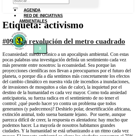
AGENDA
RED DE INICIATIVAS
AMBIENTALES
Etiqueta:
activismo
#09 | La revolución del metro cuadrado
X
Ecoansiedad: miedo crónico a un apocalipsis ambiental. Con estas
pocas palabras una investigación definía un sentimiento cada vez
más presente entre nosotros: la ecoansiedad. Sea porque las
proyecciones científicas nos llevan a preocuparnos por el futuro del
planeta, o porque día a día sentimos más concretamente los efectos
del cambio climático en nuestra vida (de incendios a inundaciones,
de invasiones de mosquitos a olas de calor), la inquietud por el
destino de la humanidad es cada vez mayor. Como toda ansiedad
anticipatoria, su fuerza radica en el sentimiento de no tener el
control: ¿qué puedo hacer yo contra un problema que todos
generamos (y padecemos)? Deshielo polar, desertificación africana,
extinción animal, todo suena bastante lejano. Por suerte, aunque
parezca difícil de creer, la respuesta es alentadora: hay mucho que
podemos hacer. La mayoría de nosotros habitamos grandes
ciudades. Y la humanidad se está urbanizando a un ritmo cada vez